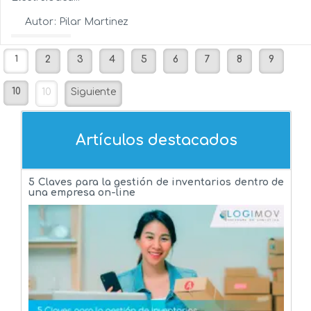
Autor:
Pilar Martinez
Ver más...
1
2
3
4
5
6
7
8
9
10
10
Siguiente
Artículos destacados
5 Claves para la gestión de inventarios dentro de
una empresa on-line