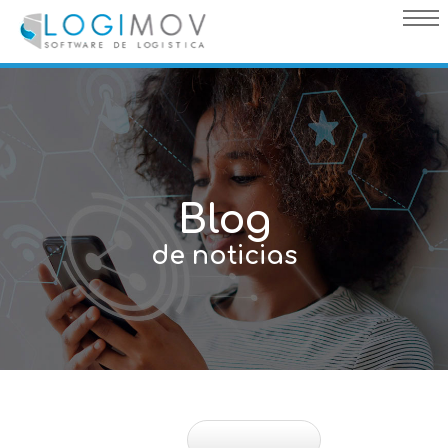
query failed, Table 'nwproject5_logimov.preload_images' doesn't
exist::SQL Query: /*qc=on*/ select * from preload_images where
pagina=15
Blog
de noticias