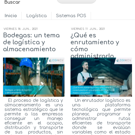
Inicio
Logística
Sistemas POS
VIERNES
18
JUN...
2021
VIERNES
11
JUN...
2021
Bodegas: un tema
¿Qué es
de logística y
enrutamiento y
almacenamiento
cómo
administrarlo
correctamente en
una empresa de
carga masiva y
paqueteo?
El proceso de logística y
Un enrutador logístico es
almacenamiento es una
una plataforma
sistema estratégico que le
tecnológica que permite
permite a las empresas
planear, programar y
conseguir un manejo
administrar rutas
eficiente en el acopio,
eficientes de transporte
distribución y transporte
donde se evalúan
de sus productos, sin
variables como el estado