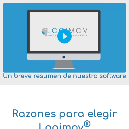
play_circle_filled
Un breve resumen de nuestro software
Razones para elegir
®
Logimov