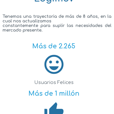
Tenemos una trayectoria de más de 8 años, en la
cual nos actualizamos
constantemente para suplir las necesidades del
mercado presente.
Más de 2.265
sentiment_very_satisfied
Usuarios Felices
Más de 1 millón
thumb_up_alt