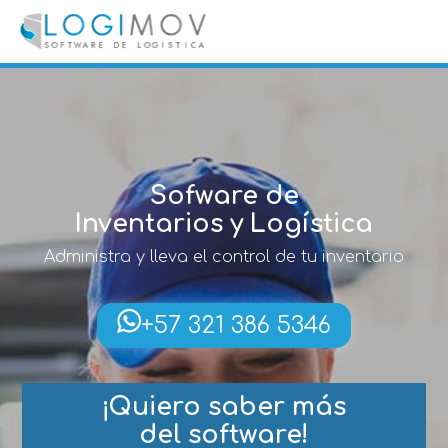
query failed, Table 'nwproject5_logimov.preload_images' doesn't
exist::SQL Query: /*qc=on*/ select * from preload_images where
pagina=32
Sofware de
Inventarios y Logística
Administra y lleva el control de tu inventario
+57 321 386 5346
¡Quiero saber más
del software!