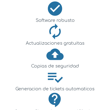
check_circle
Software robusto
autorenew
Actualizaciones gratuitas
cloud_upload
Copias de seguridad
playlist_add_check
Generacion de tickets automaticos
contact_support