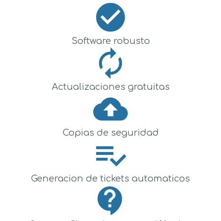
check_circle
Software robusto
autorenew
Actualizaciones gratuitas
cloud_upload
Copias de seguridad
playlist_add_check
Generacion de tickets automaticos
contact_support