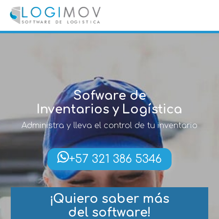
query failed, Table 'nwproject5_logimov.preload_images' doesn't
exist::SQL Query: /*qc=on*/ select * from preload_images where
pagina=32
Sofware de
Inventarios y Logística
Administra y lleva el control de tu inventario
+57 321 386 5346
¡Quiero saber más
del software!