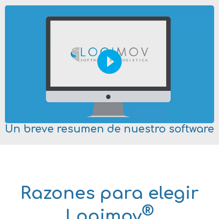
play_circle_filled
Un breve resumen de nuestro software
Razones para elegir
®
Logimov