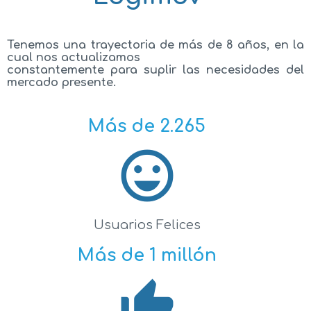
Tenemos una trayectoria de más de 8 años, en la
cual nos actualizamos
constantemente para suplir las necesidades del
mercado presente.
Más de 2.265
sentiment_very_satisfied
Usuarios Felices
Más de 1 millón
thumb_up_alt