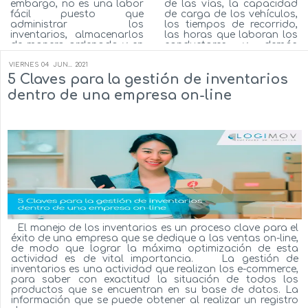
embargo, no es una labor
de las vías, la capacidad
fácil puesto que
de carga de los vehículos,
administrar los
los tiempos de recorrido,
inventarios, almacenarlos
las horas que laboran los
de manera ordenada y en
conductores y demás
condiciones donde no se
variables que se ajustan a
degraden, como
las necesidades de la
VIERNES
04
JUN...
2021
transpórtalos de un lugar
empresa, este adelanto
5 Claves para la gestión de inventarios
ágilmente, son actividades
tecnológico permite que
dentro de una empresa on-line
que por mucho tiempo
las empresas optimicen
han sido un gran reto
sus procesos de logís...
para la mayor&iac...
Autor:
Milton Flórez
Autor:
Milton Flórez
Ver más...
Ver más...
El manejo de los inventarios es un proceso clave para el
éxito de una empresa que se dedique a las ventas on-line,
de modo que lograr la máxima optimización de esta
actividad es de vital importancia. La gestión de
inventarios es una actividad que realizan los e-commerce,
para saber con exactitud la situación de todos los
productos que se encuentran en su base de datos. La
información que se puede obtener al realizar un registro