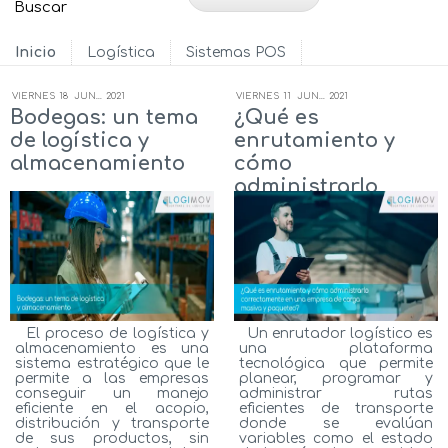
Inicio
Logística
Sistemas POS
VIERNES
18
JUN...
2021
VIERNES
11
JUN...
2021
Bodegas: un tema
¿Qué es
de logística y
enrutamiento y
almacenamiento
cómo
administrarlo
correctamente en
una empresa de
carga masiva y
paqueteo?
El proceso de logística y
Un enrutador logístico es
almacenamiento es una
una plataforma
sistema estratégico que le
tecnológica que permite
permite a las empresas
planear, programar y
conseguir un manejo
administrar rutas
eficiente en el acopio,
eficientes de transporte
distribución y transporte
donde se evalúan
de sus productos, sin
variables como el estado