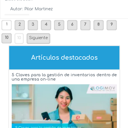
Autor:
Pilar Martinez
Ver más...
1
2
3
4
5
6
7
8
9
10
10
Siguiente
Artículos destacados
5 Claves para la gestión de inventarios dentro de
una empresa on-line