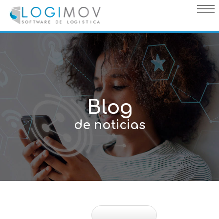
query failed, Table 'nwproject5_logimov.preload_images' doesn't
exist::SQL Query: /*qc=on*/ select * from preload_images where
pagina=15
Blog
de noticias