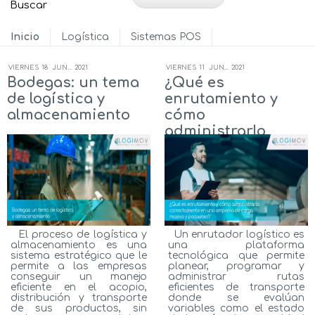
Inicio
Logística
Sistemas POS
VIERNES
18
JUN...
2021
VIERNES
11
JUN...
2021
Bodegas: un tema
¿Qué es
de logística y
enrutamiento y
almacenamiento
cómo
administrarlo
correctamente en
una empresa de
carga masiva y
paqueteo?
El proceso de logística y
Un enrutador logístico es
almacenamiento es una
una plataforma
sistema estratégico que le
tecnológica que permite
permite a las empresas
planear, programar y
conseguir un manejo
administrar rutas
eficiente en el acopio,
eficientes de transporte
distribución y transporte
donde se evalúan
de sus productos, sin
variables como el estado