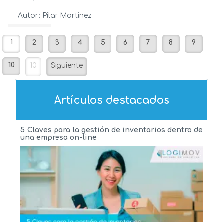
Autor:
Pilar Martinez
Ver más...
1
2
3
4
5
6
7
8
9
10
10
Siguiente
Artículos destacados
5 Claves para la gestión de inventarios dentro de
una empresa on-line