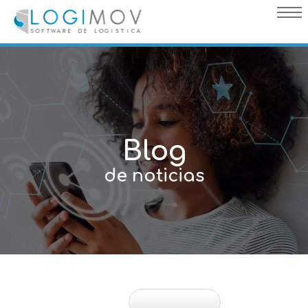
query failed, Table 'nwproject5_logimov.preload_images' doesn't
exist::SQL Query: /*qc=on*/ select * from preload_images where
pagina=15
Blog
de noticias