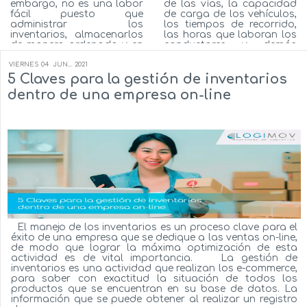
embargo, no es una labor
de las vías, la capacidad
fácil puesto que
de carga de los vehículos,
administrar los
los tiempos de recorrido,
inventarios, almacenarlos
las horas que laboran los
de manera ordenada y en
conductores y demás
condiciones donde no se
variables que se ajustan a
degraden, como
las necesidades de la
VIERNES
04
JUN...
2021
transpórtalos de un lugar
empresa, este adelanto
5 Claves para la gestión de inventarios
ágilmente, son actividades
tecnológico permite que
dentro de una empresa on-line
que por mucho tiempo
las empresas optimicen
han sido un gran reto
sus procesos de logís...
para la mayor&iac...
Autor:
Milton Flórez
Autor:
Milton Flórez
Ver más...
Ver más...
El manejo de los inventarios es un proceso clave para el
éxito de una empresa que se dedique a las ventas on-line,
de modo que lograr la máxima optimización de esta
actividad es de vital importancia. La gestión de
inventarios es una actividad que realizan los e-commerce,
para saber con exactitud la situación de todos los
productos que se encuentran en su base de datos. La
información que se puede obtener al realizar un registro