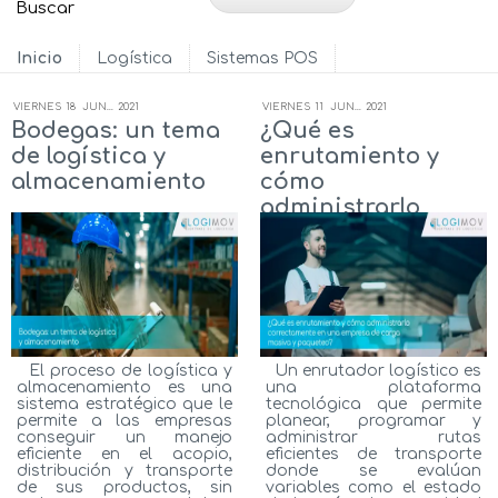
Inicio
Logística
Sistemas POS
VIERNES
18
JUN...
2021
VIERNES
11
JUN...
2021
Bodegas: un tema
¿Qué es
de logística y
enrutamiento y
almacenamiento
cómo
administrarlo
correctamente en
una empresa de
carga masiva y
paqueteo?
El proceso de logística y
Un enrutador logístico es
almacenamiento es una
una plataforma
sistema estratégico que le
tecnológica que permite
permite a las empresas
planear, programar y
conseguir un manejo
administrar rutas
eficiente en el acopio,
eficientes de transporte
distribución y transporte
donde se evalúan
de sus productos, sin
variables como el estado