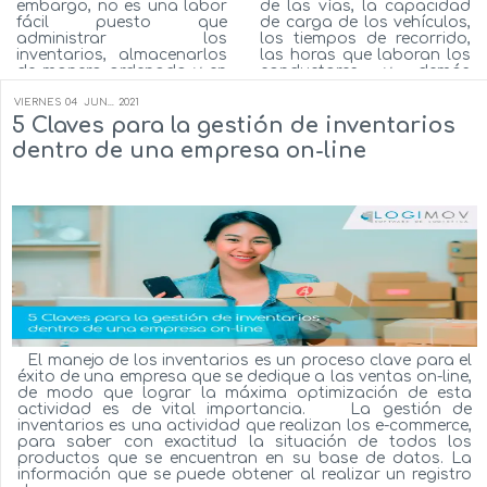
embargo, no es una labor
de las vías, la capacidad
fácil puesto que
de carga de los vehículos,
administrar los
los tiempos de recorrido,
inventarios, almacenarlos
las horas que laboran los
de manera ordenada y en
conductores y demás
condiciones donde no se
variables que se ajustan a
degraden, como
las necesidades de la
VIERNES
04
JUN...
2021
transpórtalos de un lugar
empresa, este adelanto
5 Claves para la gestión de inventarios
ágilmente, son actividades
tecnológico permite que
dentro de una empresa on-line
que por mucho tiempo
las empresas optimicen
han sido un gran reto
sus procesos de logís...
para la mayor&iac...
Autor:
Milton Flórez
Autor:
Milton Flórez
Ver más...
Ver más...
El manejo de los inventarios es un proceso clave para el
éxito de una empresa que se dedique a las ventas on-line,
de modo que lograr la máxima optimización de esta
actividad es de vital importancia. La gestión de
inventarios es una actividad que realizan los e-commerce,
para saber con exactitud la situación de todos los
productos que se encuentran en su base de datos. La
información que se puede obtener al realizar un registro