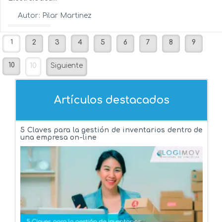
Autor:
Pilar Martinez
Ver más...
1
2
3
4
5
6
7
8
9
10
10
Siguiente
Artículos destacados
5 Claves para la gestión de inventarios dentro de
una empresa on-line