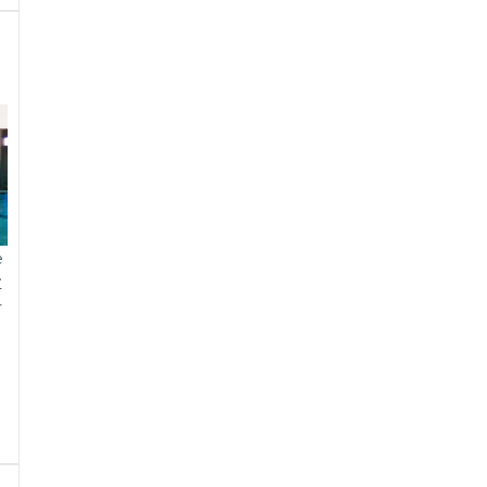
e
.
r
r