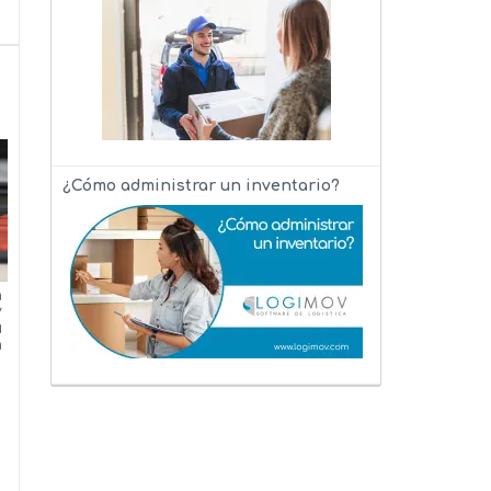
¿Cómo administrar un inventario?
n
y
u
n