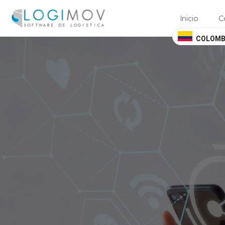
query failed, Table 'nwproject5_logimov.preload_images' doesn't exis
Inicio
C
COLOMB