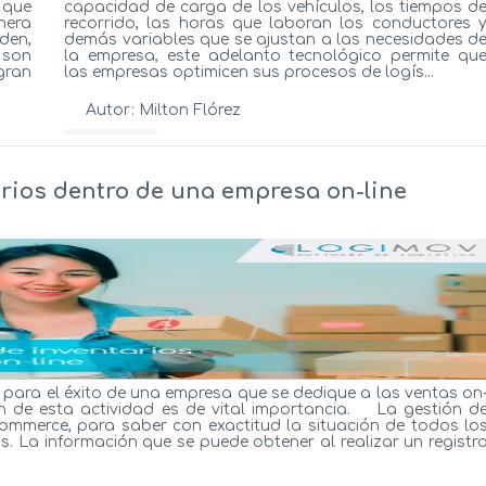
 que
capacidad de carga de los vehículos, los tiempos d
nera
recorrido, las horas que laboran los conductores 
den,
demás variables que se ajustan a las necesidades d
 son
la empresa, este adelanto tecnológico permite qu
gran
las empresas optimicen sus procesos de logís...
Autor:
Milton Flórez
Ver más...
arios dentro de una empresa on-line
 para el éxito de una empresa que se dedique a las ventas on
n de esta actividad es de vital importancia. La gestión d
commerce, para saber con exactitud la situación de todos lo
 La información que se puede obtener al realizar un registr