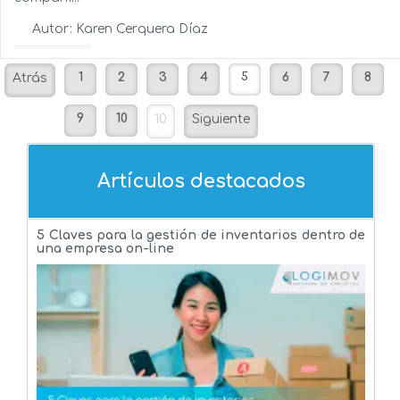
Autor:
Karen Cerquera Díaz
Ver más...
1
2
3
4
5
6
7
8
Atrás
9
10
10
Siguiente
Artículos destacados
5 Claves para la gestión de inventarios dentro de
una empresa on-line