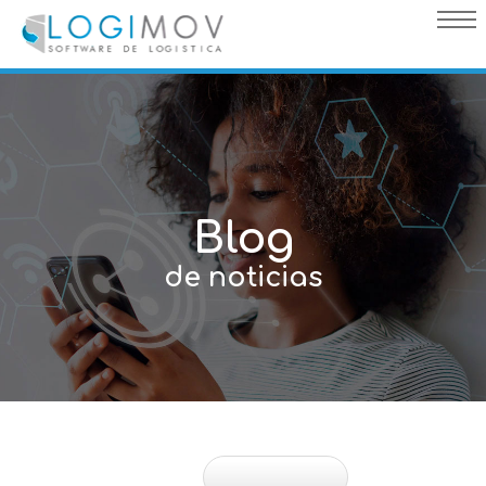
query failed, Table 'nwproject5_logimov.preload_images' doesn't
exist::SQL Query: /*qc=on*/ select * from preload_images where
pagina=15
Blog
de noticias