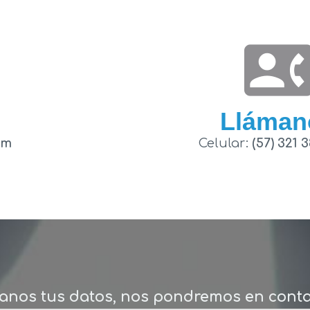
contact_phon
Lláman
om
Celular:
(57) 321 
anos tus datos,
nos pondremos en conta