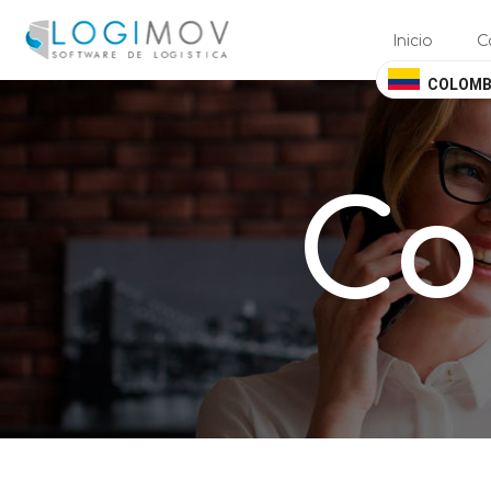
query failed, Table 'nwproject5_logimov.preload_images' doesn't exis
Inicio
C
COLOMB
Co