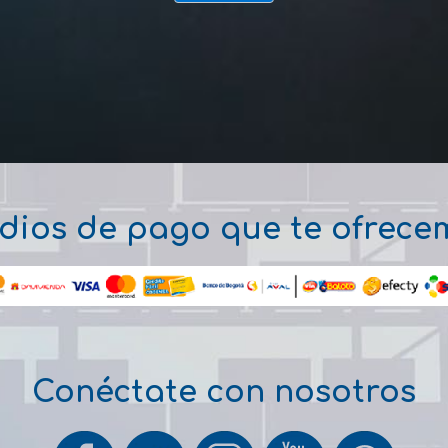
dios de pago que te ofrece
Conéctate con nosotros