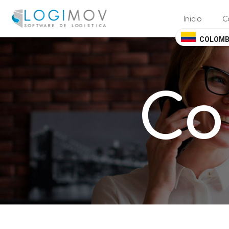
query failed, Table 'nwproject5_logimov.preload_images' doesn't exis
Inicio
C
COLOMB
Co