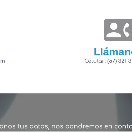
contact_phon
Lláman
om
Celular:
(57) 321 
anos tus datos,
nos pondremos en conta