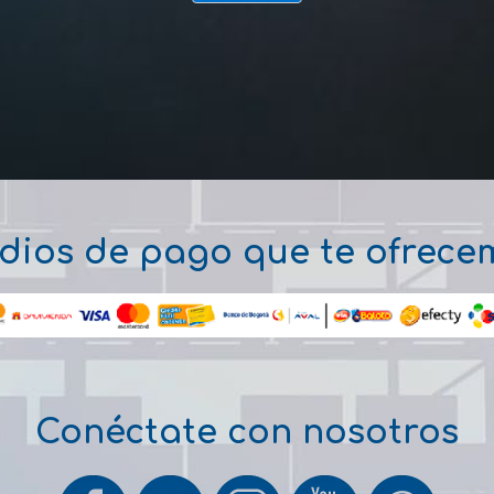
dios de pago que te ofrece
Conéctate con nosotros