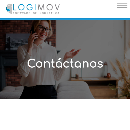
query failed, Table 'nwproject5_logimov.preload_images' doesn't
exist::SQL Query: /*qc=on*/ select * from preload_images where
pagina=31
Contáctanos