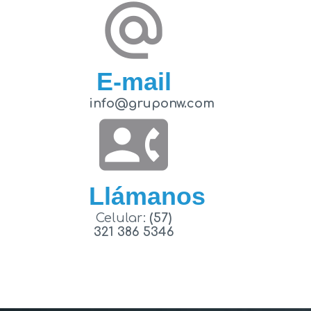
alternate_email
E-mail
info@gruponw.com
contact_phone
Llámanos
Celular:
(57)
321 386 5346