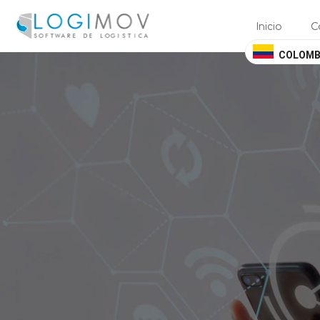
query failed, Table 'nwproject5_logimov.preload_images' doesn't exis
Inicio
C
COLOMB