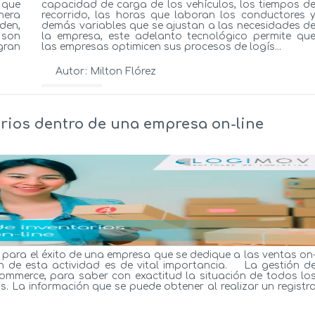
 que
capacidad de carga de los vehículos, los tiempos d
nera
recorrido, las horas que laboran los conductores 
den,
demás variables que se ajustan a las necesidades d
 son
la empresa, este adelanto tecnológico permite qu
gran
las empresas optimicen sus procesos de logís...
Autor:
Milton Flórez
Ver más...
arios dentro de una empresa on-line
 para el éxito de una empresa que se dedique a las ventas on
n de esta actividad es de vital importancia. La gestión d
commerce, para saber con exactitud la situación de todos lo
 La información que se puede obtener al realizar un registr