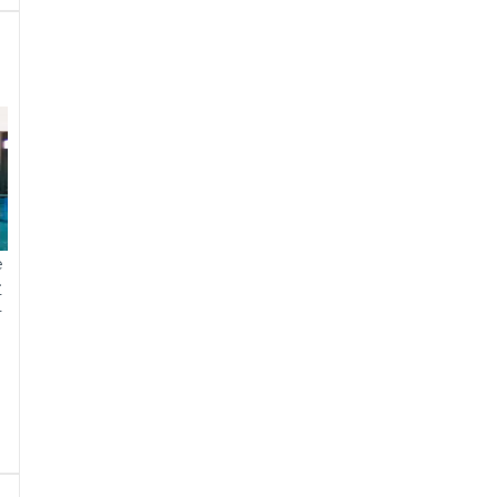
e
.
r
r