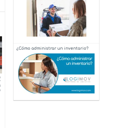
¿Cómo administrar un inventario?
n
y
u
n