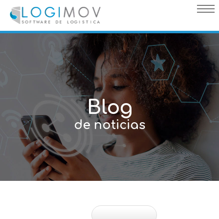
query failed, Table 'nwproject5_logimov.preload_images' doesn't
exist::SQL Query: /*qc=on*/ select * from preload_images where
pagina=15
Blog
de noticias