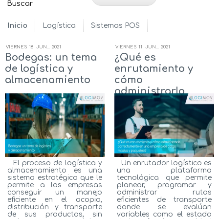
Inicio
Logística
Sistemas POS
VIERNES
18
JUN...
2021
VIERNES
11
JUN...
2021
Bodegas: un tema
¿Qué es
de logística y
enrutamiento y
almacenamiento
cómo
administrarlo
correctamente en
una empresa de
carga masiva y
paqueteo?
El proceso de logística y
Un enrutador logístico es
almacenamiento es una
una plataforma
sistema estratégico que le
tecnológica que permite
permite a las empresas
planear, programar y
conseguir un manejo
administrar rutas
eficiente en el acopio,
eficientes de transporte
distribución y transporte
donde se evalúan
de sus productos, sin
variables como el estado