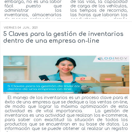
embargo, no es una labor
de las vías, la capacidad
fácil puesto que
de carga de los vehículos,
administrar los
los tiempos de recorrido,
inventarios, almacenarlos
las horas que laboran los
de manera ordenada y en
conductores y demás
condiciones donde no se
variables que se ajustan a
degraden, como
las necesidades de la
VIERNES
04
JUN...
2021
transpórtalos de un lugar
empresa, este adelanto
5 Claves para la gestión de inventarios
ágilmente, son actividades
tecnológico permite que
dentro de una empresa on-line
que por mucho tiempo
las empresas optimicen
han sido un gran reto
sus procesos de logís...
para la mayor&iac...
Autor:
Milton Flórez
Autor:
Milton Flórez
Ver más...
Ver más...
El manejo de los inventarios es un proceso clave para el
éxito de una empresa que se dedique a las ventas on-line,
de modo que lograr la máxima optimización de esta
actividad es de vital importancia. La gestión de
inventarios es una actividad que realizan los e-commerce,
para saber con exactitud la situación de todos los
productos que se encuentran en su base de datos. La
información que se puede obtener al realizar un registro