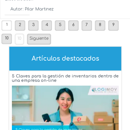
Autor:
Pilar Martinez
Ver más...
1
2
3
4
5
6
7
8
9
10
10
Siguiente
Artículos destacados
5 Claves para la gestión de inventarios dentro de
una empresa on-line