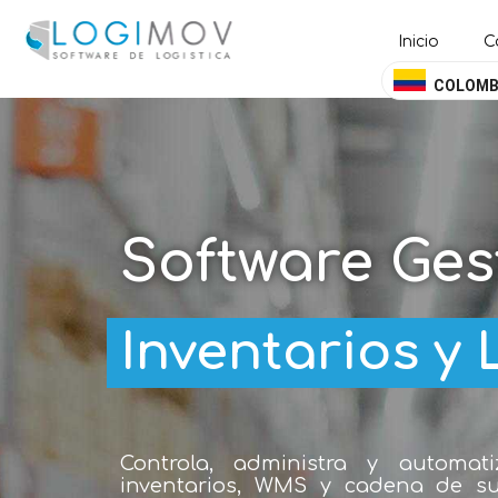
query failed, Table 'nwproject5_logimov.preload_images' doesn't exis
Inicio
C
COLOMB
Software Ges
Inventarios y 
Controla, administra y automat
inventarios, WMS y cadena de su