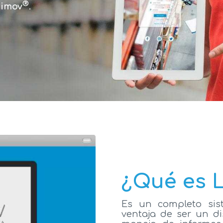
®
imov
.
¿Qué es 
Es un completo sist
ventaja de ser un di