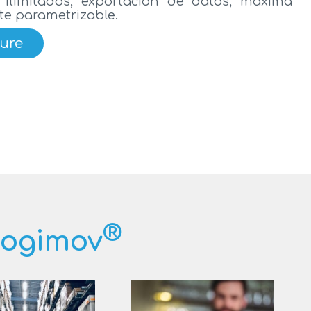
ilimitados, exportación de datos, máxima
te parametrizable.
ure
®
Logimov