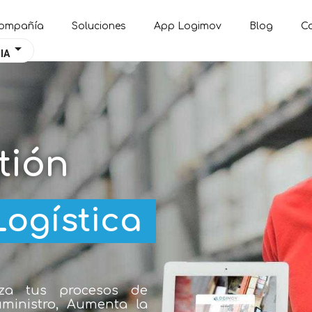
t::SQL Query: /*qc=on*/ select * from preload_images where pagina=39
ompañía
Soluciones
App Logimov
Blog
C
arrow_drop_down
IA
tión
Logística
iza tus procesos de
ministro, Aumenta la