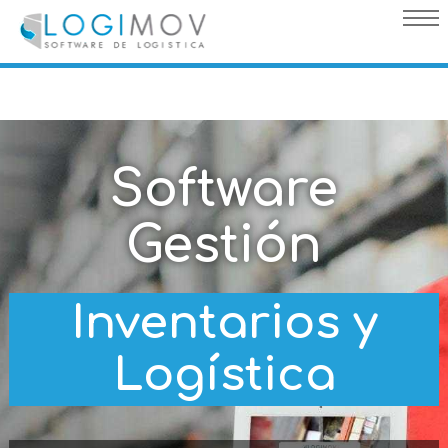
query failed, Table 'nwproject5_logimov.preload_images' doesn't
exist::SQL Query: /*qc=on*/ select * from preload_images where
pagina=39
Software
Gestión
Inventarios y
Logística