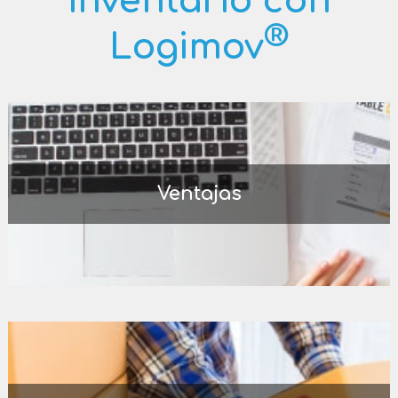
inventario con
®
Logimov
Ventajas