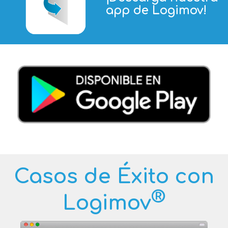
app de Logimov!
Casos de Éxito con
®
Logimov