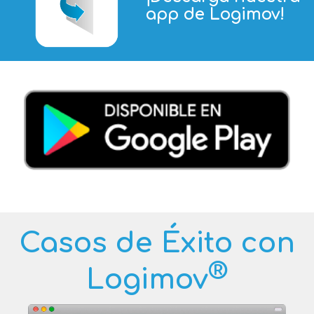
app de Logimov!
Casos de Éxito con
®
Logimov