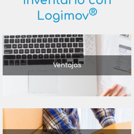
inventario con
®
Logimov
Ventajas