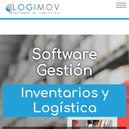
query failed, Table 'nwproject5_logimov.preload_images' doesn't
exist::SQL Query: /*qc=on*/ select * from preload_images where
pagina=39
Software
Gestión
Inventarios y
Logística