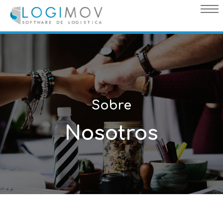
query failed, Table 'nwproject5_logimov.preload_images' doesn't
exist::SQL Query: /*qc=on*/ select * from preload_images where
pagina=3
Sobre
Nosotros