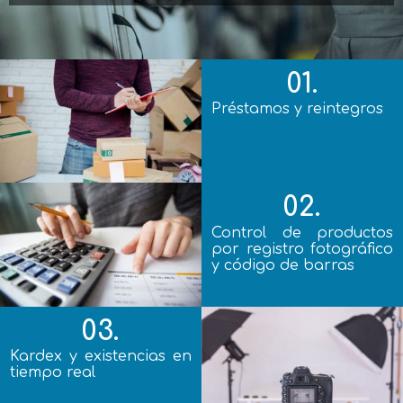
01.
Préstamos y reintegros
02.
Control de productos
por registro fotográfico
y código de barras
03.
Kardex y existencias en
tiempo real