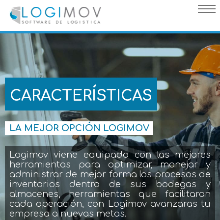
query failed, Table 'nwproject5_logimov.preload_images' doesn't
exist::SQL Query: /*qc=on*/ select * from preload_images where
pagina=34
CARACTERÍSTICAS
LA MEJOR OPCIÓN LOGIMOV
Logimov viene equipado con las mejores
herramientas para optimizar, manejar y
administrar de mejor forma los procesos de
inventarios dentro de sus bodegas y
almacenes, herramientas que facilitaran
cada operación, con Logimov avanzaras tu
empresa a nuevas metas.