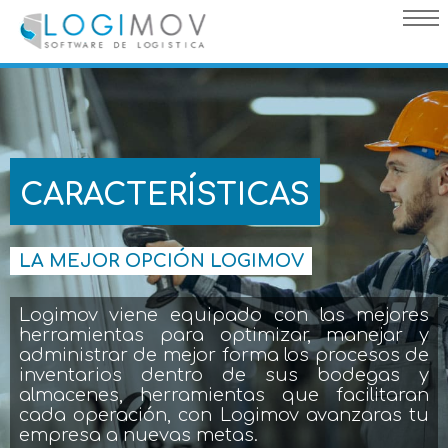
query failed, Table 'nwproject5_logimov.preload_images' doesn't
exist::SQL Query: /*qc=on*/ select * from preload_images where
pagina=34
CARACTERÍSTICAS
LA MEJOR OPCIÓN LOGIMOV
Logimov viene equipado con las mejores
herramientas para optimizar, manejar y
administrar de mejor forma los procesos de
inventarios dentro de sus bodegas y
almacenes, herramientas que facilitaran
cada operación, con Logimov avanzaras tu
empresa a nuevas metas.