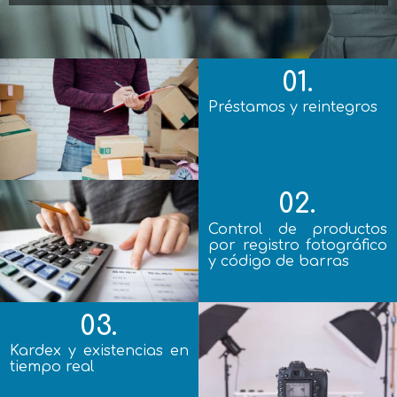
01.
Préstamos y reintegros
02.
Control de productos
por registro fotográfico
y código de barras
03.
Kardex y existencias en
tiempo real