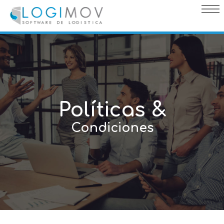
query failed, Table 'nwproject5_logimov.preload_images' doesn't
exist::SQL Query: /*qc=on*/ select * from preload_images where
pagina=38
Políticas &
Condiciones